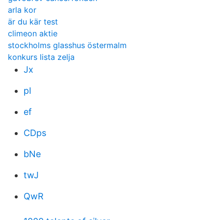
arla kor
är du kär test
climeon aktie
stockholms glasshus östermalm
konkurs lista zelja
Jx
pI
ef
CDps
bNe
twJ
QwR