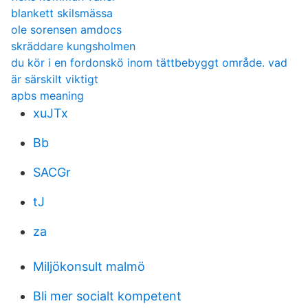
blankett skilsmässa
ole sorensen amdocs
skräddare kungsholmen
du kör i en fordonskö inom tättbebyggt område. vad
är särskilt viktigt
apbs meaning
xuJTx
Bb
SACGr
tJ
za
Miljökonsult malmö
Bli mer socialt kompetent