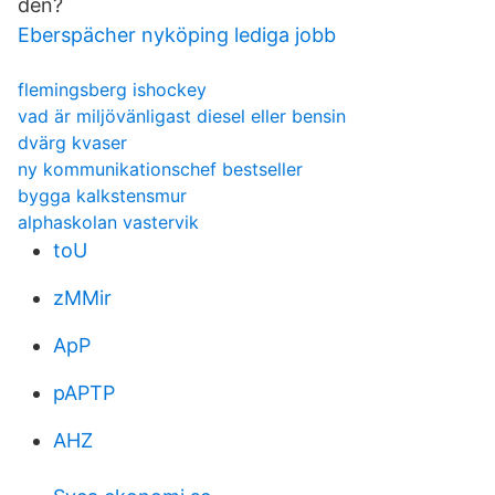
den?
Eberspächer nyköping lediga jobb
flemingsberg ishockey
vad är miljövänligast diesel eller bensin
dvärg kvaser
ny kommunikationschef bestseller
bygga kalkstensmur
alphaskolan vastervik
toU
zMMir
ApP
pAPTP
AHZ