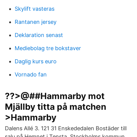
Skylift vasteras
Rantanen jersey
Deklaration senast
Mediebolag tre bokstaver
Daglig kurs euro
Vornado fan
??>@##Hammarby mot
Mjällby titta på matchen
>Hammarby
Dalens Allé 3. 121 31 Enskededalen Bostäder till
salu på Hemnet i Tensta, Stockholms kommun.