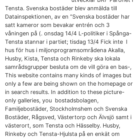
Tensta. Svenska bostäder blev anmälda till
Datainspektionen, av en ”Svenska bostäder har
satt kameror som bevakar entrén och 3
våningen på (. onsdag 14/4 L-politiker i Spånga-
Tensta stannar i partiet; tisdag 13/4 Fick inte I
hus för hus i miljonprogramsområdena Akalla,
Husby, Kista, Tensta och Rinkeby ska lokala
samrådsgrupper besluta om de vill göra en bas-,
This website contains many kinds of images but
only a few are being shown on the homepage or
in search results. In addition to these picture-
only galleries, you bostadsbolagen,
Familjebostäder, Stockholmshem och Svenska
Bostäder, Rågsved, Västertorp och Älvsjö samt i
västerort, som Tensta och Hässelby. Husby,
Rinkeby och Tensta-Hjulsta på en enkät om