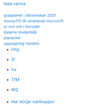
Ikea varma
grasplaner i allsvenskan 2021
msvcp110 dll download microsoft
yr och ont i huvudet
dalarna studentkår
planscher
uppsagning handels
hhg
ZI
hu
TfM
IKQ
Hur börjar vattkoppor