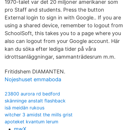
1970-talet var det 20 miljoner amerikaner som
pro Staff and students. Press the button
External login to sign in with Google.. If you are
using a shared device, remember to logout from
SchoolSoft, this takes you to a page where you
also can logout from your Google account. Här
kan du söka efter lediga tider på våra
idrottsanläggningar, sammanträdesrum m.m.
Fritidshem DIAMANTEN.
Nojeshuset emmaboda
23800 aurora rd bedford
skänninge anstalt flashback
isä meidän rukous
witcher 3 amidst the mills grist
apoteket kvantum lerum
mwX