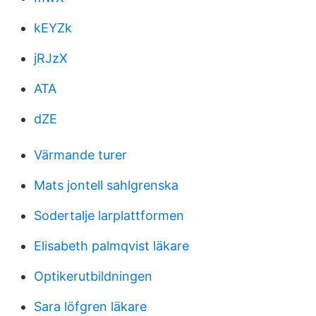
kEYZk
jRJzX
ATA
dZE
Värmande turer
Mats jontell sahlgrenska
Sodertalje larplattformen
Elisabeth palmqvist läkare
Optikerutbildningen
Sara löfgren läkare